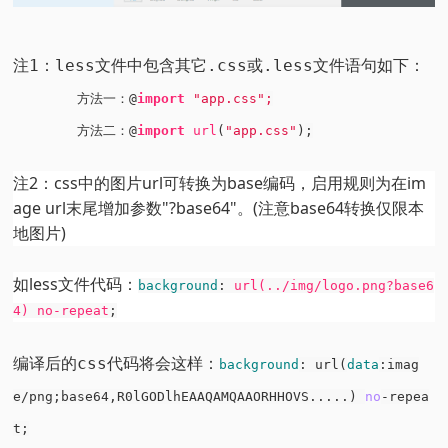
注1：less文件中包含其它.css或.less文件语句如下：
方法一：@
import
"app.css"
;
方法二：@
import
url
(
"app.css"
)
;
注2：css中的图片url可转换为base编码，启用规则为在im
age url末尾增加参数"?base64"。
(注意base64转换仅限本
地图片)
如less文件代码：
background
:
url
(../img/logo.png?base6
4) no-repeat
;
编译后的css代码将会这样：
background
: url(
data
:imag
e/png;base64,R0lGODlhEAAQAMQAAORHHOVS.....) 
no
-repea
t;