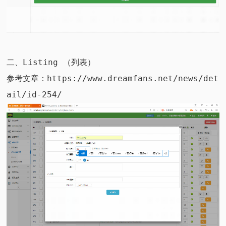
二、Listing （列表）
参考文章：
https://www.dreamfans.net/news/det
ail/id-254/